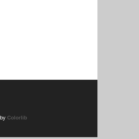
by
Colorlib