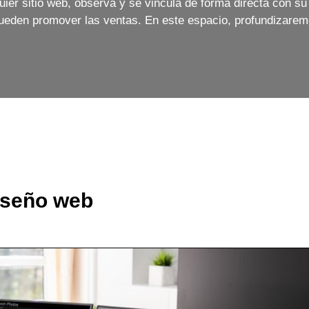
uier sitio web, observa y se vincula de forma directa con su d
 pueden promover las ventas. En este espacio, profundizare
diseño web