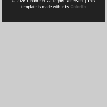
© 2026 Tupadre.cl. All Rights Reserved. | This
template is made with
♥
by
Colorlib